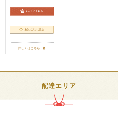
特
上
カートに入れる
鮨
（３
お気に入りに追加
人
盛）
個
詳しくはこちら
配達エリア