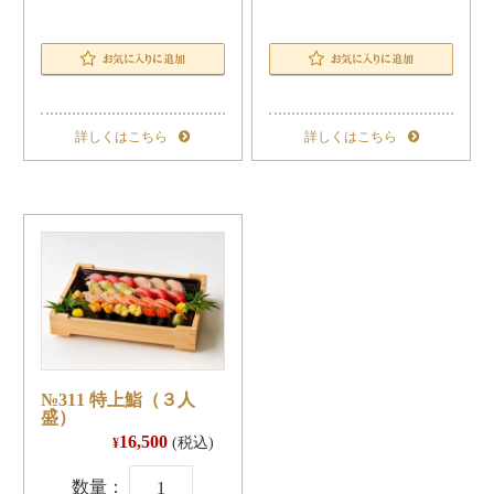
カートに入れる
カー
盛
う
り
な
お気に入りに追加
合
重
せ
個
個
詳しくはこちら
詳しくはこちら
№311 特上鮨（３人
盛）
16,500
(税込)
¥
№311