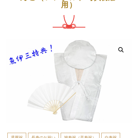
用）
折詰
オードブル
揚げ物
寿司・刺身
セット料理
一品料理
デザート
その他
慶事お祝いQ＆A
お客様の声
お知らせ
人気ランキング
還暦祝
長寿のお祝い
鳩寿祝（卒寿祝）
白寿祝