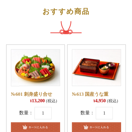
おすすめ商品
№601 刺身盛り合せ
№613 国産うな重
13,200
4,950
(税込)
(税込)
¥
¥
№601
№613
刺
国
身
産