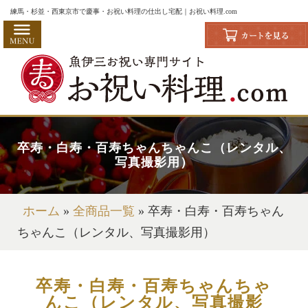
コ
HOME
練馬・杉並・西東京市で慶事・お祝い料理の仕出し宅配｜お祝い料理.com
ン
慶事とは？
テ
お祝い料理.comが選ばれる理由
ン
ツ
配達エリア・注文方法
へ
お祝いシーンから選ぶ
ス
赤ちゃんのお祝い
キ
卒寿・白寿・百寿ちゃんちゃんこ（レンタル、
写真撮影用）
ッ
お子様のお祝い
プ
ご結婚のお祝い
ホーム
»
全商品一覧
»
卒寿・白寿・百寿ちゃん
長寿のお祝い
ちゃんこ（レンタル、写真撮影用）
新築のお祝い
全商品一覧
卒寿・白寿・百寿ちゃんちゃ
会席
んこ（レンタル、写真撮影