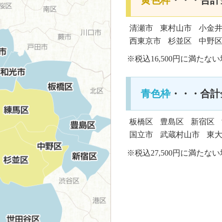
清瀬市
東村山市
小金
西東京市
杉並区
中野
※税込16,500円に満たな
青色枠
・・・合計金
板橋区
豊島区
新宿区
国立市
武蔵村山市
東
※税込27,500円に満たな