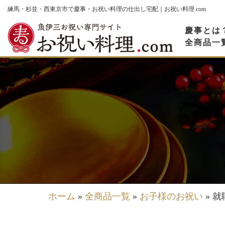
コ
練馬・杉並・西東京市で慶事・お祝い料理の仕出し宅配｜お祝い料理.com
ン
慶事とは
テ
全商品一
ン
ツ
へ
ス
キ
ッ
プ
ホーム
»
全商品一覧
»
お子様のお祝い
»
就