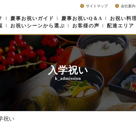
サイトマップ
会社案内
？
慶事お祝いガイド
慶事お祝いQ＆A
お祝い料理
覧
お祝いシーンから選ぶ
お客様の声
配達エリア
入学祝い
k_admission
学祝い