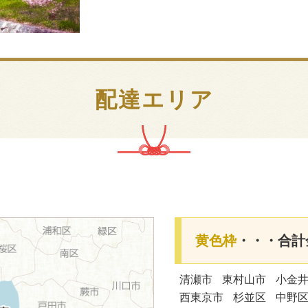
配達エリア
黄色枠
・・・合計金
清瀬市
東村山市
小金
西東京市
杉並区
中野