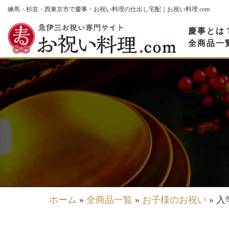
コ
練馬・杉並・西東京市で慶事・お祝い料理の仕出し宅配｜お祝い料理.com
ン
慶事とは
テ
全商品一
ン
ツ
へ
ス
キ
ッ
プ
ホーム
»
全商品一覧
»
お子様のお祝い
»
入